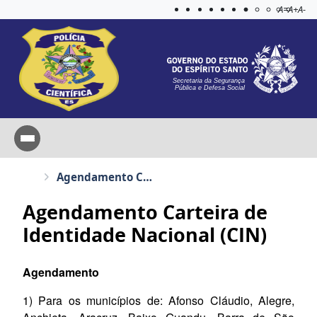
Acessibilida
Aplicar c
A=
A+
A-
Secretaria da Segurança
Pública e Defesa Social
Agendamento Carteira de Identidade Nacional (CIN)
Agendamento Carteira de
Identidade Nacional (CIN)
Agendamento
1) Para os municípios de: Afonso Cláudio, Alegre,