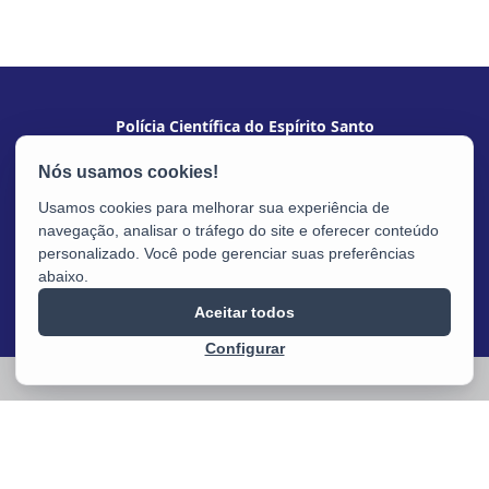
Polícia Científica do Espírito Santo
Av. Nossa Sra. da Penha, 2.290 - Sta Luiza
CEP: 29045-402 - Vitória / ES
Usamos cookies para melhorar sua experiência de
navegação, analisar o tráfego do site e oferecer conteúdo
personalizado. Você pode gerenciar suas preferências
abaixo.
Aceitar todos
Configurar
2025 – 2026 | Desenvolvido pelo
PRODEST
com Software Livre.