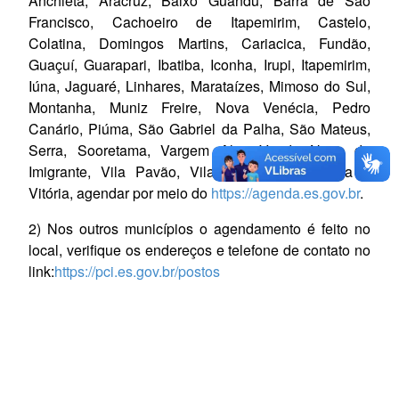
Anchieta, Aracruz, Baixo Guandu, Barra de São
Francisco, Cachoeiro de Itapemirim, Castelo,
Colatina, Domingos Martins, Cariacica, Fundão,
Guaçuí, Guarapari, Ibatiba, Iconha, Irupi, Itapemirim,
Iúna, Jaguaré, Linhares, Marataízes, Mimoso do Sul,
Montanha, Muniz Freire, Nova Venécia, Pedro
Canário, Piúma, São Gabriel da Palha, São Mateus,
Serra, Sooretama, Vargem Alta, Venda Nova do
Imigrante, Vila Pavão, Vila Valério, Vila Velha e
Vitória, agendar por meio do
https://agenda.es.gov.br
.
2) Nos outros municípios o agendamento é feito no
local, verifique os endereços e telefone de contato no
link:
https://pci.es.gov.br/postos