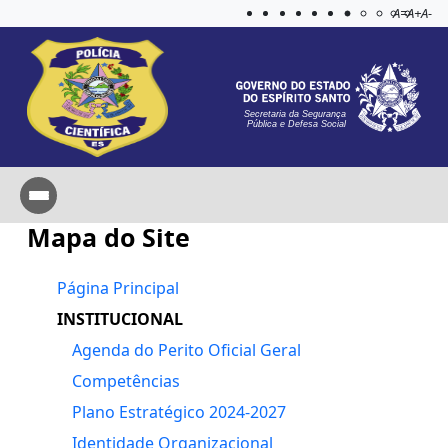
Acessibilida
Aplicar c
A=
A+
A-
Secretaria da Segurança
Pública e Defesa Social
Mapa do Site
Página Principal
INSTITUCIONAL
Agenda do Perito Oficial Geral
Competências
Plano Estratégico 2024-2027
Identidade Organizacional