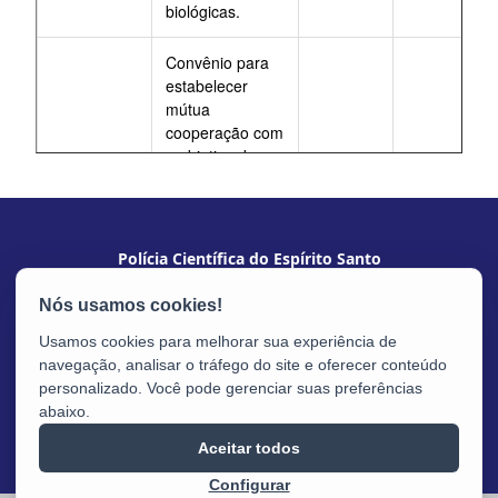
biológicas.
Convênio para
estabelecer
mútua
cooperação com
o objetivo de
autorizar e
implementar a
delegação aos
Ofícios de
Polícia Científica do Espírito Santo
Registro Civil
De
2021-
para a prática
14/06/2021
Av. Nossa Sra. da Penha, 2.290 - Sta Luiza
001/2021
3ZPQG
dos atos
a
CEP: 29045-402 - Vitória / ES
preparatórios à
13/06/2026
Usamos cookies para melhorar sua experiência de
emissão da
navegação, analisar o tráfego do site e oferecer conteúdo
Carteira de
personalizado. Você pode gerenciar suas preferências
Identidade ou
abaixo.
Registro Civil, de
Aceitar todos
competência
delegável da
Configurar