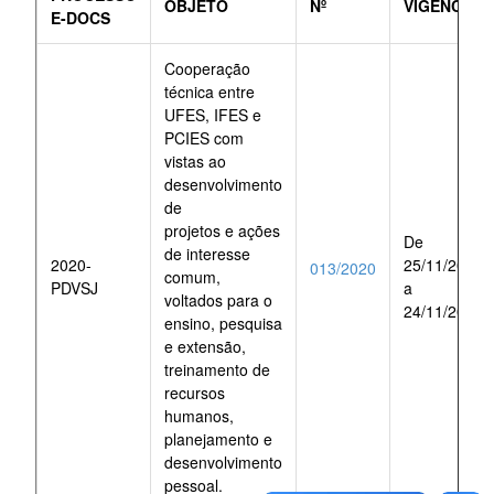
OBJETO
Nº
VIGÊNCIA
E-DOCS
Cooperação
técnica entre
UFES, IFES e
PCIES com
vistas ao
desenvolvimento
de
projetos e ações
De
de interesse
2020-
25/11/2020
013/2020
comum,
PDVSJ
a
voltados para o
24/11/2025
ensino, pesquisa
e extensão,
treinamento de
recursos
humanos,
planejamento e
desenvolvimento
pessoal.