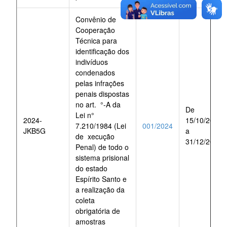
Convênio de
Cooperação
Técnica para
identificação dos
indivíduos
condenados
pelas infrações
penais dispostas
no art. °-A da
De
Lei n°
2024-
15/10/2024
7.210/1984 (Lei
001/2024
JKB5G
a
de xecução
31/12/2025
Penal) de todo o
sistema prisional
do estado
Espírito Santo e
a realização da
coleta
obrigatória de
amostras