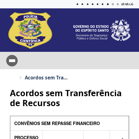
Acessibilida
Aplicar c
A=
A+
A-
Secretaria da Segurança
Pública e Defesa Social
Acordos sem Transferência de Recursos
Acordos sem Transferência
de Recursos
CONVÊNIOS SEM REPASSE FINANCEIRO
PROCESSO